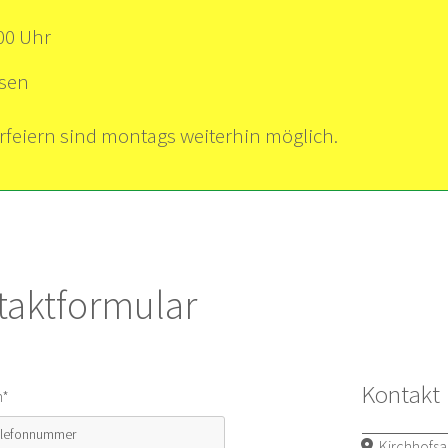
.00 Uhr
ssen
feiern sind montags weiterhin möglich.
taktformular
Kontakt
n*
Kirchhofsal
