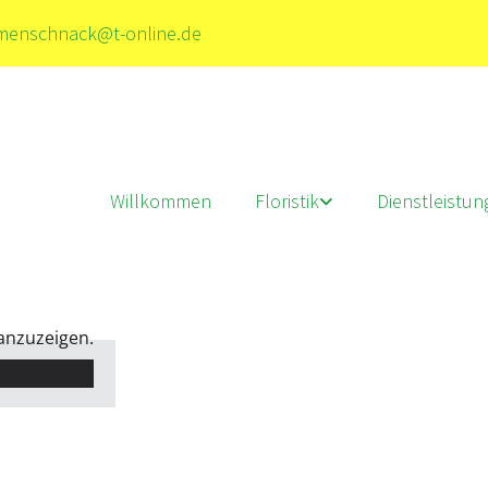
menschnack@t-online.de
Willkommen
Floristik
Dienstleistu
 anzuzeigen.