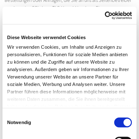
senden, eine SSL- bzw. TLS-Verschlüsselung. Eine
verschlüsselte Verbindung erkennen Sie daran, dass die
Adresszeile des Browsers von „http://“ auf „https://“ wechselt
und an dem Schloss-Symbol in Ihrer Browserzeile.
Diese Webseite verwendet Cookies
Wir verwenden Cookies, um Inhalte und Anzeigen zu
Wenn die SSL- bzw. TLS-Verschlüsselung aktiviert ist, können die
personalisieren, Funktionen für soziale Medien anbieten
Daten, die Sie an uns übermitteln, nicht von Dritten mitgelesen
zu können und die Zugriffe auf unsere Website zu
werden.
analysieren. Außerdem geben wir Informationen zu Ihrer
Verwendung unserer Website an unsere Partner für
Auskunft, Löschung und Berichtigung
soziale Medien, Werbung und Analysen weiter. Unsere
Partner führen diese Informationen möglicherweise mit
weiteren Daten zusammen, die Sie ihnen bereitgestellt
Sie haben im Rahmen der geltenden gesetzlichen
haben oder die sie im Rahmen Ihrer Nutzung der Dienste
Bestimmungen jederzeit das Recht auf unentgeltliche Auskunft
gesammelt haben.
über Ihre gespeicherten personenbezogenen Daten, deren
Einwilligungsauswahl
Notwendig
Herkunft und Empfänger und den Zweck der Datenverarbeitung
und ggf. ein Recht auf Berichtigung oder Löschung dieser Daten.