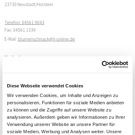
23730 Neustadt/Holstein
Telefon: 04561 9043
Fax: 04561 1339
E-Mail:
blumenschnack@t-online.de
Vertretung:
Friedhofsgärtnerei Schnack GmbH wird vertreten durch
Meike Prohl
Diese Webseite verwendet Cookies
Berufsspezifische Angaben:
Wir verwenden Cookies, um Inhalte und Anzeigen zu
Berufsbezeichnung: Einzelhändler
personalisieren, Funktionen für soziale Medien anbieten
Handelsregister: Amtsgericht Lübeck HRB 1249 OL
zu können und die Zugriffe auf unsere Website zu
UStID: DE219518328
analysieren. Außerdem geben wir Informationen zu Ihrer
Verwendung unserer Website an unsere Partner für
soziale Medien, Werbung und Analysen weiter. Unsere
Bilder und Grafiken: